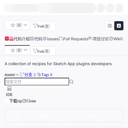
0
0
Fork
代码
介绍
代码
Issues
Pull Requests
项目讨论
Wiki
0
0
Fork
A collection of recipes for Sketch App plugins developers
master
分支
Tags
2
0
IDE
下载zip
Clone