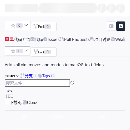
0
0
Fork
代码
介绍
代码
Issues
Pull Requests
项目讨论
Wiki
0
0
Fork
Adds all vim moves and modes to macOS text fields
master
分支
Tags
1
12
IDE
下载zip
Clone