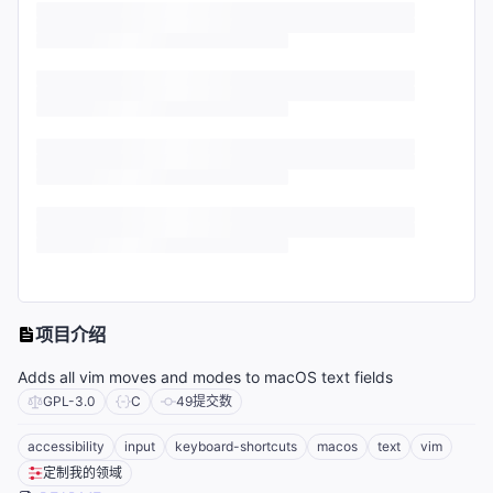
项目介绍
Adds all vim moves and modes to macOS text fields
GPL-3.0
C
49
提交数
accessibility
input
keyboard-shortcuts
macos
text
vim
定制我的领域