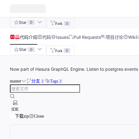
Star
0
0
Fork
代码
介绍
代码
Issues
Pull Requests
项目讨论
Wiki
Star
0
0
Fork
Now part of Hasura GraphQL Engine. Listen to postgres event
master
分支
Tags
2
2
IDE
下载zip
Clone