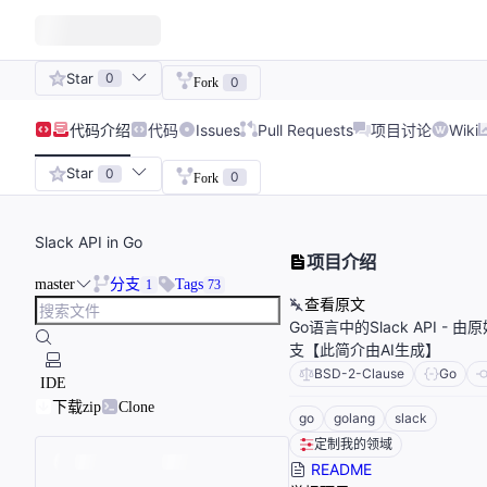
Star
0
0
Fork
代码
介绍
代码
Issues
Pull Requests
项目讨论
Wiki
Star
0
0
Fork
Slack API in Go
项目介绍
master
分支
Tags
1
73
查看原文
Go语言中的Slack API -
支【此简介由AI生成】
BSD-2-Clause
Go
IDE
下载zip
Clone
go
golang
slack
定制我的领域
README