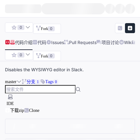
0
0
Fork
代码
介绍
代码
Issues
Pull Requests
项目讨论
Wiki
0
0
Fork
Disables the WYSIWYG editor in Slack.
master
分支
Tags
1
0
IDE
下载zip
Clone