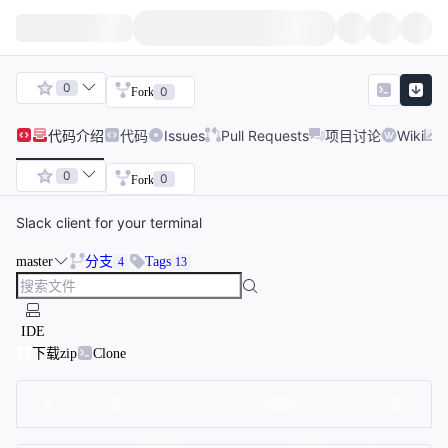
0
0
Fork
代码
介绍
代码
Issues
Pull Requests
项目讨论
Wiki
0
0
Fork
Slack client for your terminal
master
分支
Tags
4
13
IDE
下载zip
Clone