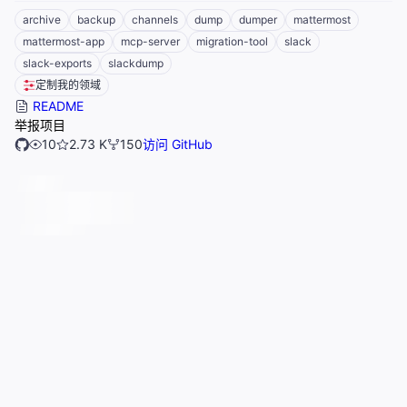
archive
backup
channels
dump
dumper
mattermost
mattermost-app
mcp-server
migration-tool
slack
slack-exports
slackdump
定制我的领域
README
举报项目
10
2.73 K
150
访问 GitHub