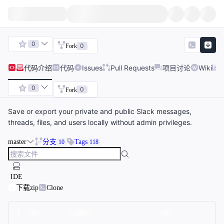
0
0
Fork
代码
介绍
代码
Issues
Pull Requests
项目讨论
Wiki
0
0
Fork
Save or export your private and public Slack messages,
threads, files, and users locally without admin privileges.
master
分支
Tags
10
118
IDE
下载zip
Clone