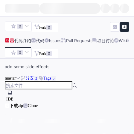
0
0
Fork
代码
介绍
代码
Issues
Pull Requests
项目讨论
Wiki
0
0
Fork
add some slide effects.
master
分支
Tags
2
5
IDE
下载zip
Clone