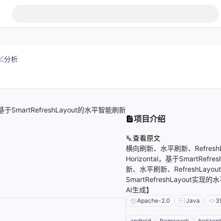
分析
，基于SmartRefreshLayout的水平智能刷新
项目介绍
查看原文
横向刷新、水平刷新、RefreshLay
Horizontal，基于SmartRef
新、水平刷新、RefreshLayout、
SmartRefreshLayou
AI生成】
Apache-2.0
Java
3
android
framework
horizont