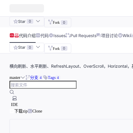
Star
0
0
Fork
代码
介绍
代码
Issues
Pull Requests
项目讨论
Wiki
Star
0
0
Fork
横向刷新、水平刷新、RefreshLayout、OverScroll，Horizontal
master
分支
Tags
4
4
IDE
下载zip
Clone