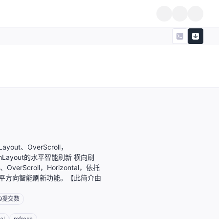
out、OverScroll，
reshLayout的水平智能刷新 横向刷
OverScroll，Horizontal，依托
t实现的水平方向智能刷新功能。【此简介由
9
提交数
al
refresh