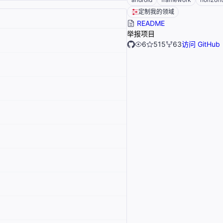
定制我的领域
README
举报项目
6
515
63
访问 GitHub