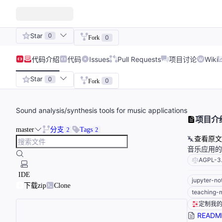
Star
0
0
Fork
代码
介绍
代码
Issues
Pull Requests
项目讨论
Wiki
Star
0
0
Fork
Sound analysis/synthesis tools for music applications
项目介
master
分支
Tags
2
2
查看原文
音乐应用的
AGPL-3
IDE
jupyter-n
下载zip
Clone
teaching-m
定制我
READM