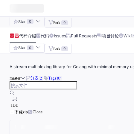
Star
0
0
Fork
代码
介绍
代码
Issues
Pull Requests
项目讨论
Wiki
Star
0
0
Fork
A stream multiplexing library for Golang with minimal memory u
master
分支
Tags
2
97
IDE
下载zip
Clone