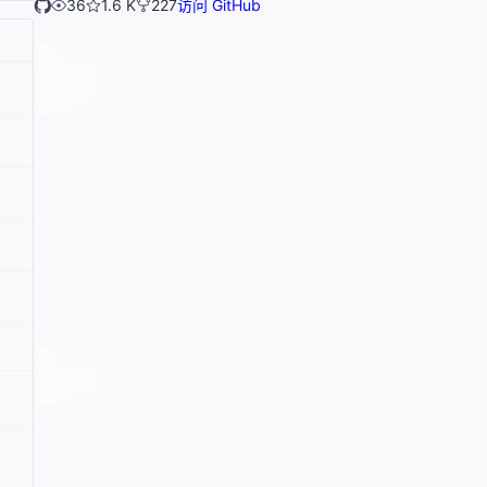
36
1.6 K
227
访问 GitHub