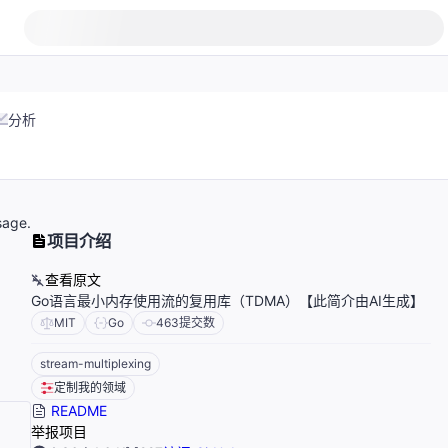
分析
sage.
项目介绍
查看原文
Go语言最小内存使用流的复用库（TDMA）【此简介由AI生成】
MIT
Go
463
提交数
stream-multiplexing
定制我的领域
README
举报项目