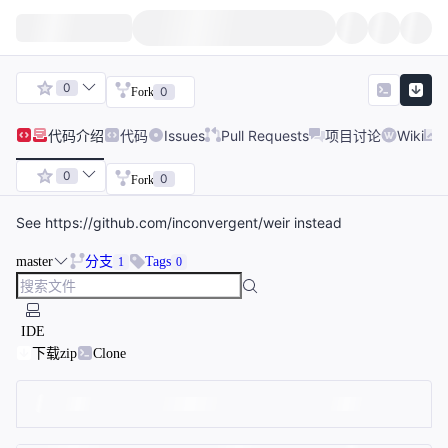
0
0
Fork
代码
介绍
代码
Issues
Pull Requests
项目讨论
Wiki
0
0
Fork
See https://github.com/inconvergent/weir instead
master
分支
Tags
1
0
IDE
下载zip
Clone