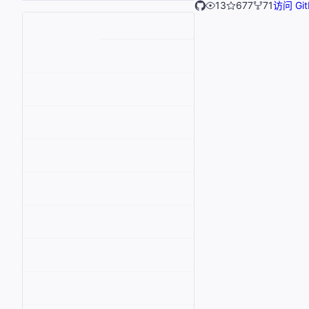
13
677
71
访问 Git