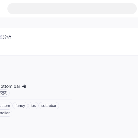
分析
bottom bar 📲
交数
ustom
fancy
ios
sotabbar
roller