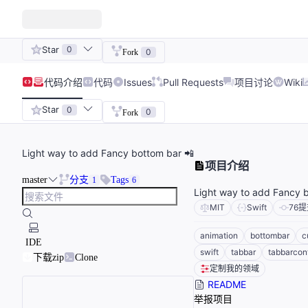
Star
0
0
Fork
代码
介绍
代码
Issues
Pull Requests
项目讨论
Wiki
Star
0
0
Fork
Light way to add Fancy bottom bar 📲
项目介绍
master
分支
Tags
1
6
Light way to add Fancy 
MIT
Swift
76
提
animation
bottombar
c
IDE
swift
tabbar
tabbarcont
下载zip
Clone
定制我的领域
README
举报项目