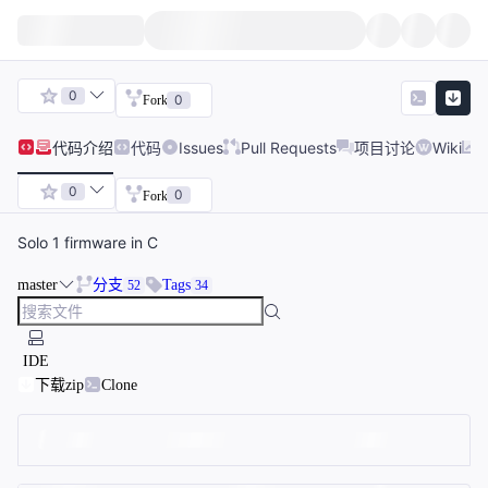
0
0
Fork
代码
介绍
代码
Issues
Pull Requests
项目讨论
Wiki
0
0
Fork
Solo 1 firmware in C
master
分支
Tags
52
34
IDE
下载zip
Clone