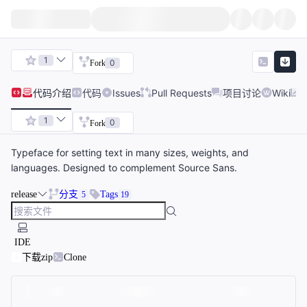
1
0
Fork
代码
介绍
代码
Issues
Pull Requests
项目讨论
Wiki
1
0
Fork
Typeface for setting text in many sizes, weights, and
languages. Designed to complement Source Sans.
release
分支
Tags
5
19
IDE
下载zip
Clone