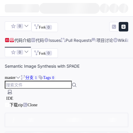
0
0
Fork
代码
介绍
代码
Issues
Pull Requests
项目讨论
Wiki
0
0
Fork
Semantic Image Synthesis with SPADE
master
分支
Tags
1
0
IDE
下载zip
Clone