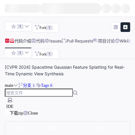
1
1
Fork
代码
介绍
代码
Issues
Pull Requests
项目讨论
Wiki
1
1
Fork
[CVPR 2024] Spacetime Gaussian Feature Splatting for Real-
Time Dynamic View Synthesis
main
分支
Tags
1
0
IDE
下载zip
Clone