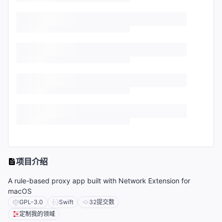
项目介绍
A rule-based proxy app built with Network Extension for
macOS
GPL-3.0
Swift
32
提交数
定制我的领域