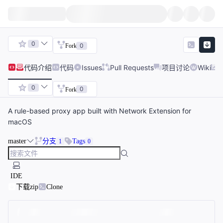
0
0
Fork
代码
介绍
代码
Issues
Pull Requests
项目讨论
Wiki
0
0
Fork
A rule-based proxy app built with Network Extension for
macOS
master
分支
Tags
1
0
IDE
下载zip
Clone