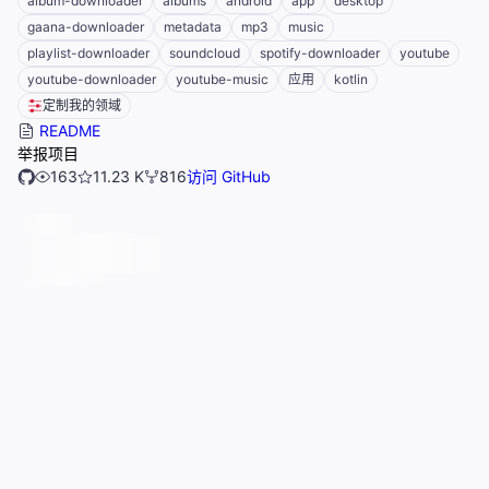
album-downloader
albums
android
app
desktop
gaana-downloader
metadata
mp3
music
playlist-downloader
soundcloud
spotify-downloader
youtube
youtube-downloader
youtube-music
应用
kotlin
定制我的领域
README
举报项目
163
11.23 K
816
访问 GitHub