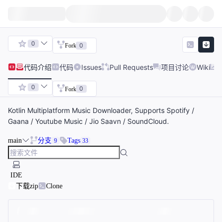
0
0
Fork
代码
介绍
代码
Issues
Pull Requests
项目讨论
Wiki
0
0
Fork
Kotlin Multiplatform Music Downloader, Supports Spotify /
Gaana / Youtube Music / Jio Saavn / SoundCloud.
main
分支
Tags
9
33
IDE
下载zip
Clone