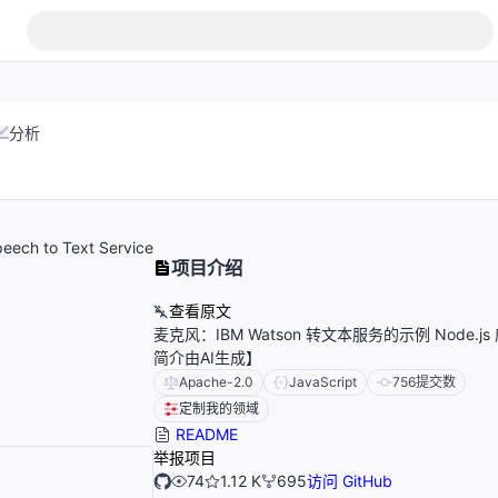
分析
peech to Text Service
项目介绍
查看原文
麦克风：IBM Watson 转文本服务的示例 Node.j
简介由AI生成】
Apache-2.0
JavaScript
756
提交数
定制我的领域
README
举报项目
74
1.12 K
695
访问 GitHub