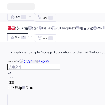
Star
0
0
Fork
代码
介绍
代码
Issues
Pull Requests
项目讨论
Wiki
Star
0
0
Fork
:microphone: Sample Node.js Application for the IBM Watson S
master
分支
Tags
15
25
IDE
下载zip
Clone