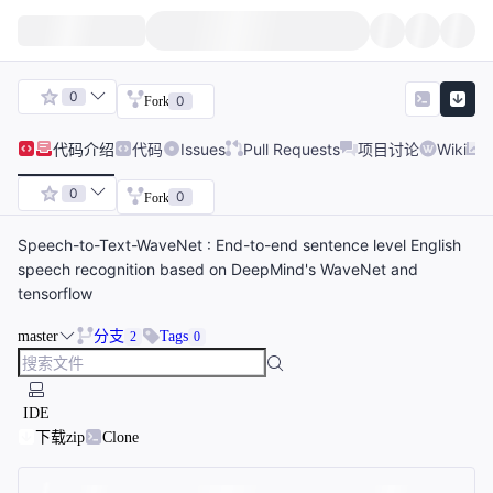
0
0
Fork
代码
介绍
代码
Issues
Pull Requests
项目讨论
Wiki
0
0
Fork
Speech-to-Text-WaveNet : End-to-end sentence level English
speech recognition based on DeepMind's WaveNet and
tensorflow
master
分支
Tags
2
0
IDE
下载zip
Clone