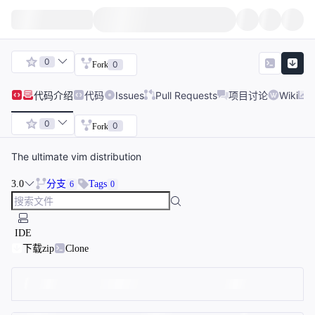
0
0
Fork
代码
介绍
代码
Issues
Pull Requests
项目讨论
Wiki
0
0
Fork
The ultimate vim distribution
3.0
分支
Tags
6
0
IDE
下载zip
Clone