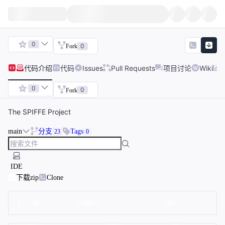
0
0
Fork
代码
介绍
代码
Issues
Pull Requests
项目讨论
Wiki
0
0
Fork
The SPIFFE Project
main
分支
Tags
23
0
IDE
下载zip
Clone