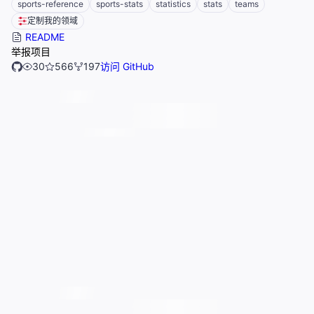
sports-reference
sports-stats
statistics
stats
teams
定制我的领域
README
举报项目
30
566
197
访问 GitHub