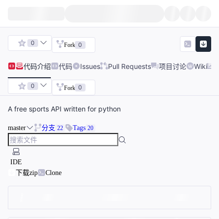
0
0
Fork
代码
介绍
代码
Issues
Pull Requests
项目讨论
Wiki
0
0
Fork
A free sports API written for python
master
分支
Tags
22
20
IDE
下载zip
Clone