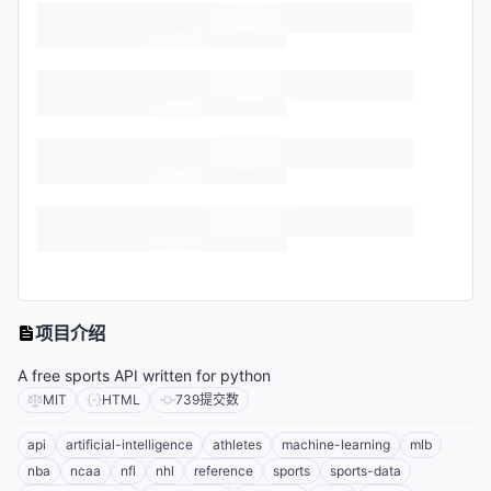
项目介绍
A free sports API written for python
MIT
HTML
739
提交数
api
artificial-intelligence
athletes
machine-learning
mlb
nba
ncaa
nfl
nhl
reference
sports
sports-data