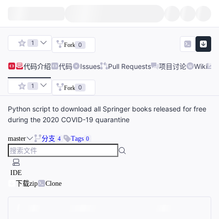
1
0
Fork
代码
介绍
代码
Issues
Pull Requests
项目讨论
Wiki
1
0
Fork
Python script to download all Springer books released for free
during the 2020 COVID-19 quarantine
master
分支
Tags
4
0
IDE
下载zip
Clone