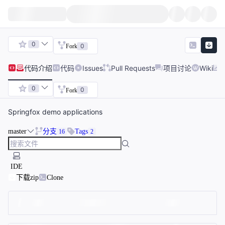
0
0
Fork
代码
介绍
代码
Issues
Pull Requests
项目讨论
Wiki
0
0
Fork
Springfox demo applications
master
分支
Tags
16
2
IDE
下载zip
Clone