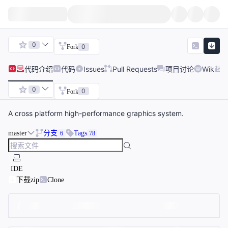
0
0
Fork
代码
介绍
代码
Issues
Pull Requests
项目讨论
Wiki
0
0
Fork
A cross platform high-performance graphics system.
master
分支
Tags
6
78
IDE
下载zip
Clone