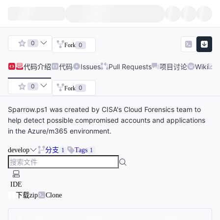
0
0
Fork
代码
介绍
代码
Issues
Pull Requests
项目讨论
Wiki
0
0
Fork
Sparrow.ps1 was created by CISA's Cloud Forensics team to
help detect possible compromised accounts and applications
in the Azure/m365 environment.
develop
分支
Tags
1
1
IDE
下载zip
Clone