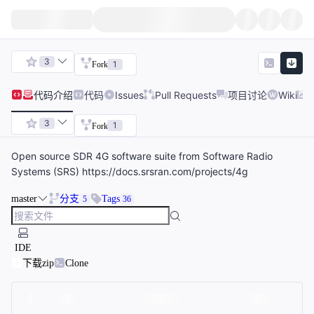
3
1
Fork
代码
介绍
代码
Issues
Pull Requests
项目讨论
Wiki
3
1
Fork
Open source SDR 4G software suite from Software Radio
Systems (SRS) https://docs.srsran.com/projects/4g
master
分支
Tags
5
36
IDE
下载zip
Clone