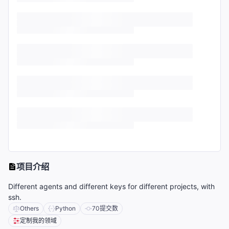
项目介绍
Different agents and different keys for different projects, with
ssh.
Others
Python
70
提交数
定制我的领域