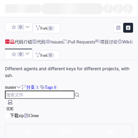
0
0
Fork
代码
介绍
代码
Issues
Pull Requests
项目讨论
Wiki
0
0
Fork
Different agents and different keys for different projects, with
ssh.
master
分支
Tags
1
0
IDE
下载zip
Clone