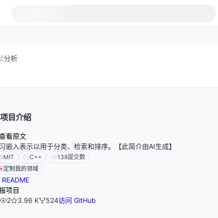
分析
项目介绍
查看原文
习嵌入表示以用于分类、检索和排序。【此简介由AI生成】
MIT
C++
138
提交数
定制我的领域
README
报项目
2
3.96 K
524
访问 GitHub