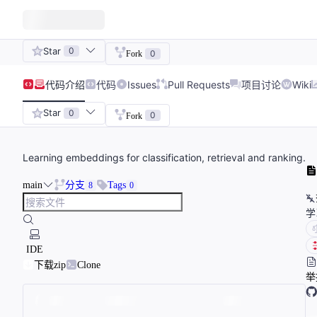
Star
0
0
Fork
代码
介绍
代码
Issues
Pull Requests
项目讨论
Wiki
Star
0
0
Fork
Learning embeddings for classification, retrieval and ranking.
main
分支
Tags
8
0
学
IDE
下载zip
Clone
举