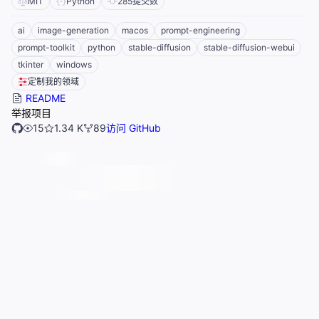
MIT
Python
285
提交数
ai
image-generation
macos
prompt-engineering
prompt-toolkit
python
stable-diffusion
stable-diffusion-webui
tkinter
windows
定制我的领域
README
举报项目
15
1.34 K
89
访问 GitHub