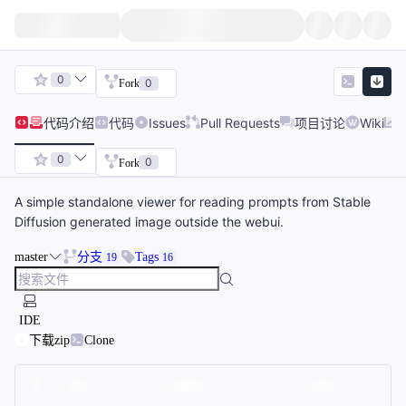
0
0
Fork
代码
介绍
代码
Issues
Pull Requests
项目讨论
Wiki
0
0
Fork
A simple standalone viewer for reading prompts from Stable
Diffusion generated image outside the webui.
master
分支
Tags
19
16
IDE
下载zip
Clone