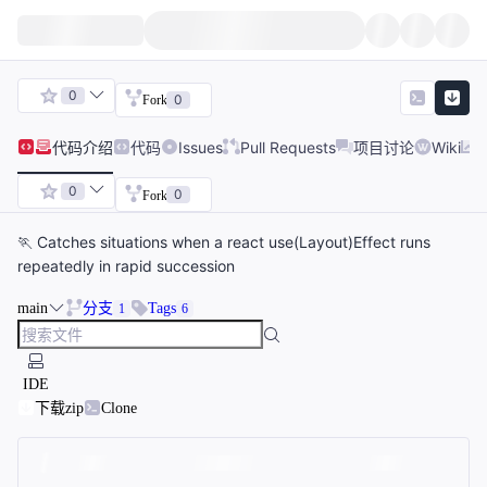
0
0
Fork
代码
介绍
代码
Issues
Pull Requests
项目讨论
Wiki
0
0
Fork
🏃 Catches situations when a react use(Layout)Effect runs
repeatedly in rapid succession
main
分支
Tags
1
6
IDE
下载zip
Clone