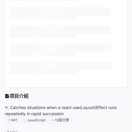
项目介绍
🏃 Catches situations when a react use(Layout)Effect runs
repeatedly in rapid succession
MIT
JavaScript
19
提交数