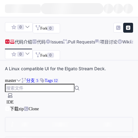
0
0
Fork
代码
介绍
代码
Issues
Pull Requests
项目讨论
Wiki
0
0
Fork
A Linux compatible UI for the Elgato Stream Deck.
master
分支
Tags
5
12
IDE
下载zip
Clone