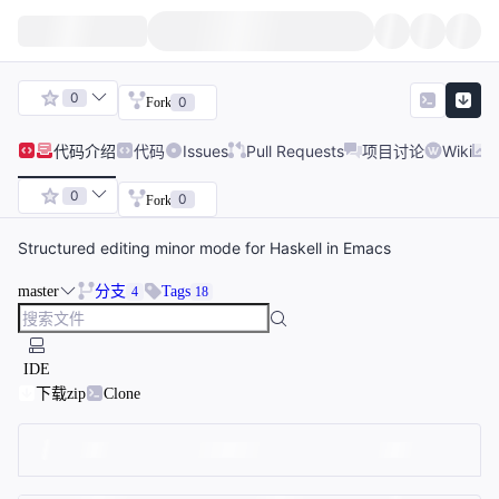
0
0
Fork
代码
介绍
代码
Issues
Pull Requests
项目讨论
Wiki
0
0
Fork
Structured editing minor mode for Haskell in Emacs
master
分支
Tags
4
18
IDE
下载zip
Clone