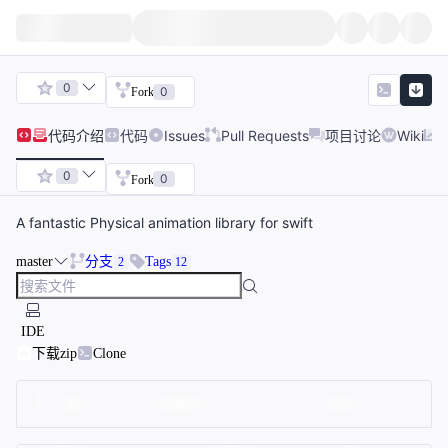
0
0
Fork
代码
介绍
代码
Issues
Pull Requests
项目讨论
Wiki
0
0
Fork
A fantastic Physical animation library for swift
master
分支
Tags
2
12
IDE
下载zip
Clone