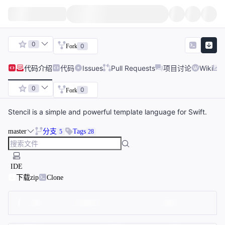
0
0
Fork
代码
介绍
代码
Issues
Pull Requests
项目讨论
Wiki
0
0
Fork
Stencil is a simple and powerful template language for Swift.
master
分支
Tags
5
28
IDE
下载zip
Clone