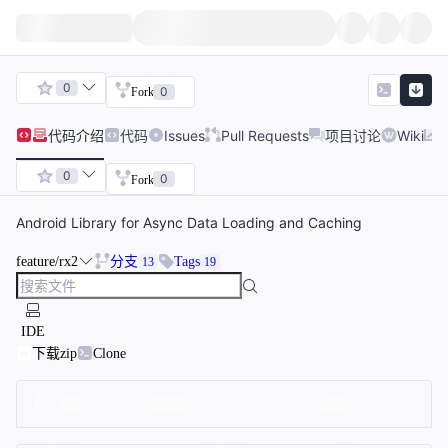
0
0
Fork
代码
介绍
代码
Issues
Pull Requests
项目讨论
Wiki
0
0
Fork
Android Library for Async Data Loading and Caching
feature/rx2
分支
Tags
13
19
IDE
下载zip
Clone