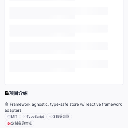
项目介绍
🤖 Framework agnostic, type-safe store w/ reactive framework
adapters
MIT
TypeScript
315
提交数
定制我的领域