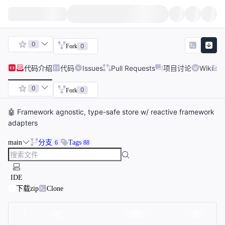
0
0
Fork
代码
介绍
代码
Issues
Pull Requests
项目讨论
Wiki
0
0
Fork
🤖 Framework agnostic, type-safe store w/ reactive framework
adapters
main
分支
Tags
6
88
IDE
下载zip
Clone