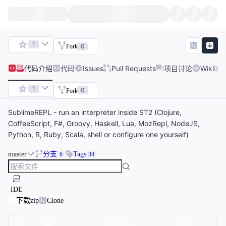
1
0
Fork
代码
介绍
代码
Issues
Pull Requests
项目讨论
Wiki
1
0
Fork
SublimeREPL - run an interpreter inside ST2 (Clojure,
CoffeeScript, F#, Groovy, Haskell, Lua, MozRepl, NodeJS,
Python, R, Ruby, Scala, shell or configure one yourself)
master
分支
Tags
6
34
IDE
下载zip
Clone