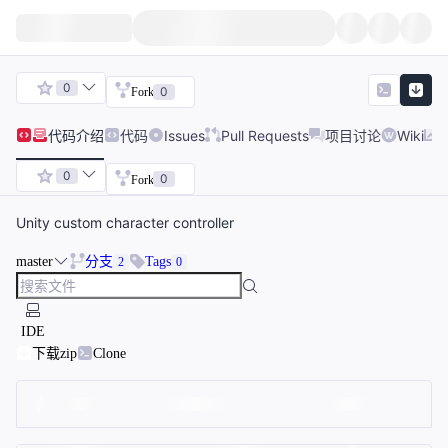
0
0
Fork
代码
介绍
代码
Issues
Pull Requests
项目讨论
Wiki
0
0
Fork
Unity custom character controller
master
分支
Tags
2
0
IDE
下载zip
Clone