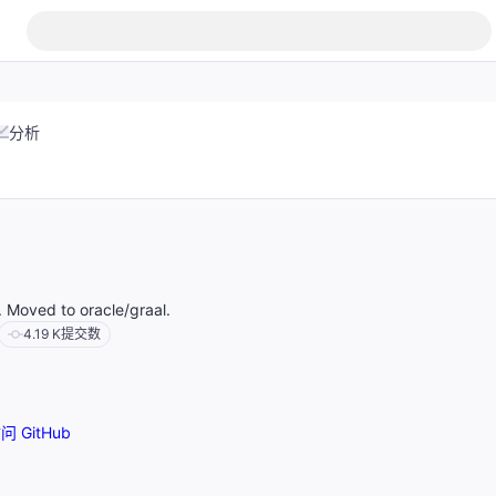
分析
. Moved to oracle/graal.
4.19 K
提交数
问 GitHub