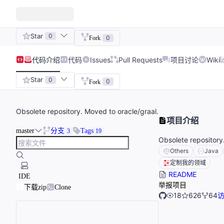
Star
0
0
Fork
代码
介绍
代码
Issues
Pull Requests
项目讨论
Wiki
Star
0
0
Fork
Obsolete repository. Moved to oracle/graal.
项目介绍
master
分支
Tags
3
19
Obsolete repository
Others
Java
定制我的领域
README
IDE
举报项目
下载zip
Clone
18
626
64
访