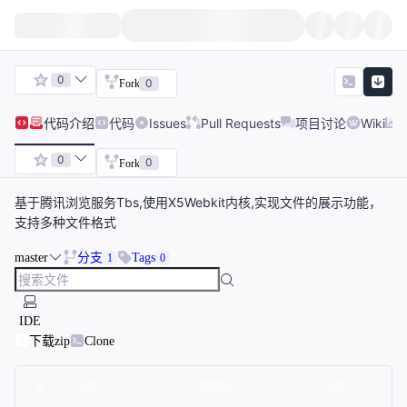
0
0
Fork
代码
介绍
代码
Issues
Pull Requests
项目讨论
Wiki
0
0
Fork
基于腾讯浏览服务Tbs,使用X5Webkit内核,实现文件的展示功能，
支持多种文件格式
master
分支
Tags
1
0
IDE
下载zip
Clone