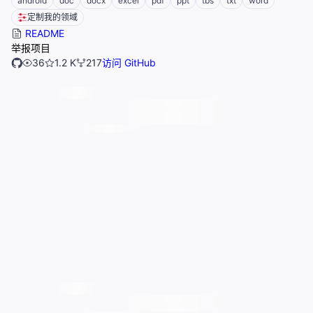
android
doc
docx
excel
pdf
ppt
tbs
txt
word
定制我的领域
README
举报项目
36
1.2 K
217
访问 GitHub