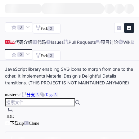
0
0
Fork
代码
介绍
代码
Issues
Pull Requests
项目讨论
Wiki
0
0
Fork
JavaScript library enabling SVG icons to morph from one to the
other. It implements Material Design's Delightful Details
transitions. (THIS PROJECT IS NOT MAINTAINED ANYMORE)
master
分支
Tags
3
8
IDE
下载zip
Clone