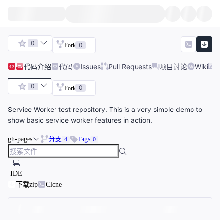
0
0
Fork
代码
介绍
代码
Issues
Pull Requests
项目讨论
Wiki
0
0
Fork
Service Worker test repository. This is a very simple demo to
show basic service worker features in action.
gh-pages
分支
Tags
4
0
IDE
下载zip
Clone