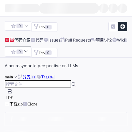
0
0
Fork
代码
介绍
代码
Issues
Pull Requests
项目讨论
Wiki
0
0
Fork
A neurosymbolic perspective on LLMs
main
分支
Tags
11
97
IDE
下载zip
Clone