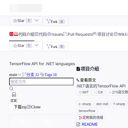
Star
1
0
Fork
代码
介绍
代码
Issues
Pull Requests
项目讨论
Wiki
Star
1
0
Fork
TensorFlow API for .NET languages
项目介绍
main
分支
Tags
22
10
查看原文
.NET语言的TensorFlow 
MIT
C#
275
提交
IDE
c-sharp
dot-net
f-sharp
下载zip
Clone
tensorflow
定制我的领域
README