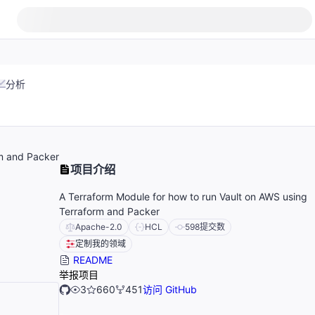
分析
rm and Packer
项目介绍
A Terraform Module for how to run Vault on AWS using
Terraform and Packer
Apache-2.0
HCL
598
提交数
定制我的领域
README
举报项目
3
660
451
访问 GitHub