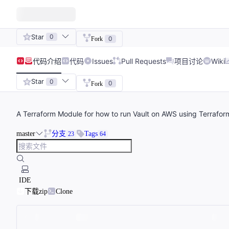
Star
0
0
Fork
代码
介绍
代码
Issues
Pull Requests
项目讨论
Wiki
Star
0
0
Fork
A Terraform Module for how to run Vault on AWS using Terrafo
master
分支
Tags
23
64
IDE
下载zip
Clone