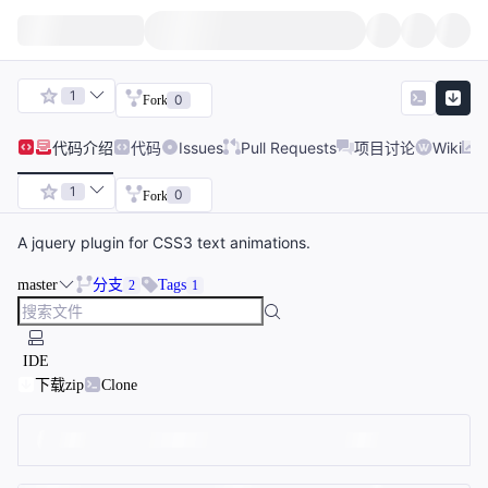
1
0
Fork
代码
介绍
代码
Issues
Pull Requests
项目讨论
Wiki
1
0
Fork
A jquery plugin for CSS3 text animations.
master
分支
Tags
2
1
IDE
下载zip
Clone