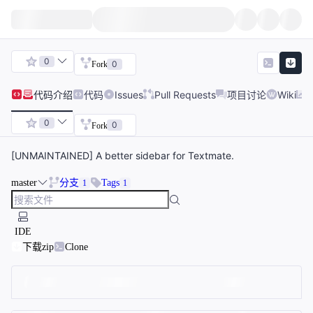
0
0
Fork
代码
介绍
代码
Issues
Pull Requests
项目讨论
Wiki
0
0
Fork
[UNMAINTAINED] A better sidebar for Textmate.
master
分支
Tags
1
1
IDE
下载zip
Clone